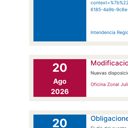
context=%7b%2
6185-4a9b-9c6e
Intendencia Regio
Modificaci
20
Nuevas disposici
Ago
Oficina Zonal Jul
2026
Obligacione
20