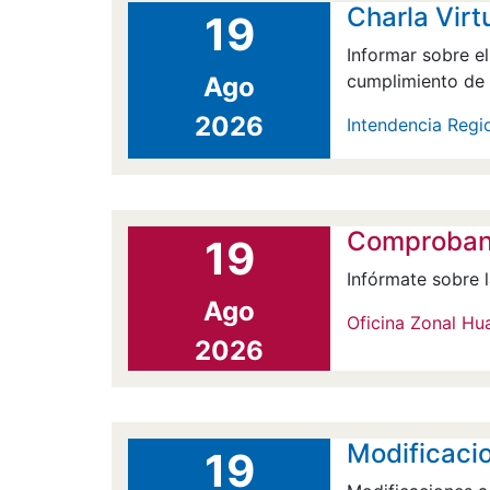
Charla Vir
19
Informar sobre el
cumplimiento de s
Ago
2026
Intendencia Regi
Comprobant
19
Infórmate sobre l
Ago
Oficina Zonal Hu
2026
Modificacio
19