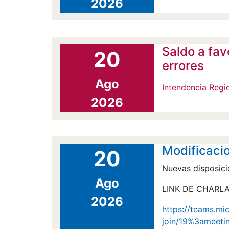
2026
Saldo a fav
20
errores
Ago
Intendencia Regi
2026
Modificacio
20
Nuevas disposici
Ago
LINK DE CHARLA
2026
https://teams.mi
join/19%3amee