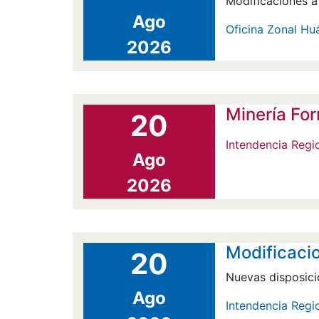
Modificaciones a
Ago
Oficina Zonal H
2026
Minería For
20
Intendencia Regi
Ago
2026
Modificacio
20
Nuevas disposic
Ago
Intendencia Regi