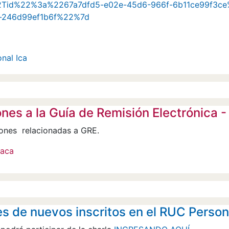
2Tid%22%3a%2267a7dfd5-e02e-45d6-966f-6b11ce99f3
-246d99ef1b6f%22%7d
nal Ica
ones a la Guía de Remisión Electrónic
ones relacionadas a GRE.
iaca
s de nuevos inscritos en el RUC Perso