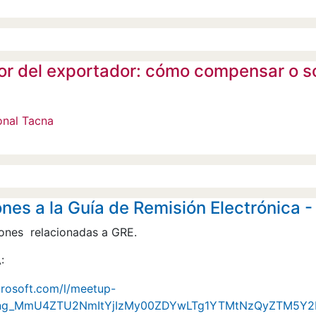
or del exportador: cómo compensar o sol
onal Tacna
nes a la Guía de Remisión Electrónica -
ones relacionadas a GRE.
:
crosoft.com/l/meetup-
ting_MmU4ZTU2NmItYjIzMy00ZDYwLTg1YTMtNzQyZTM5Y2R