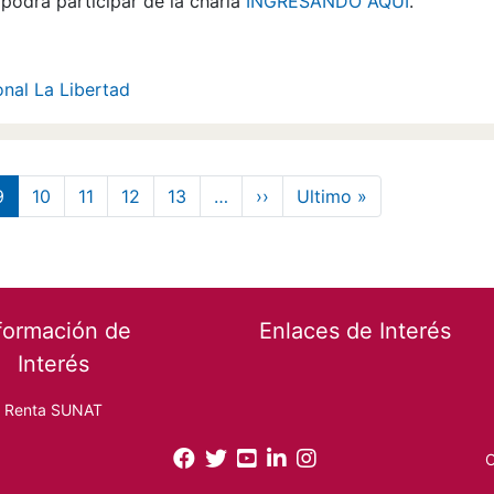
 podrá participar de la charla
INGRESANDO AQUÍ
.
onal La Libertad
Siguiente página
Última página
9
10
11
12
13
…
››
Ultimo »
formación de
Enlaces de Interés
Interés
Renta SUNAT
O