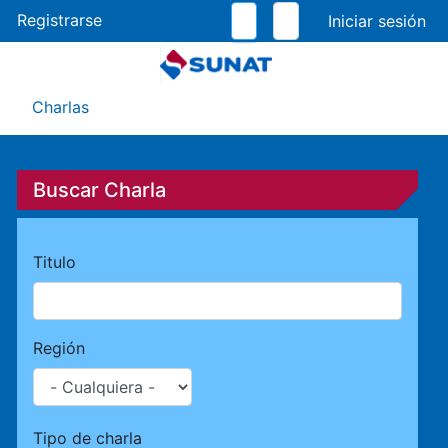
Pasar
Registrarse
al
contenido
principal
Menú Asistente
Charlas
Buscar Charla
Titulo
Región
Tipo de charla