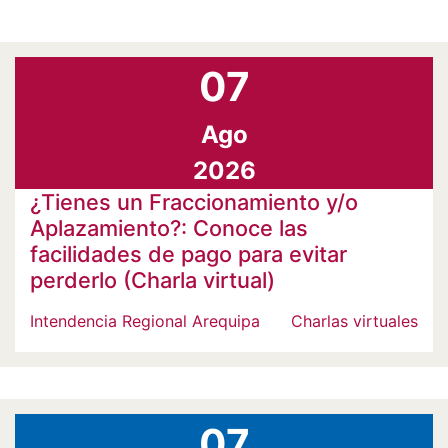
07
Ago
2026
¿Tienes un Fraccionamiento y/o
Aplazamiento?: Conoce las
facilidades de pago para evitar
perderlo (Charla virtual)
Intendencia Regional Arequipa
Charlas virtuales
07