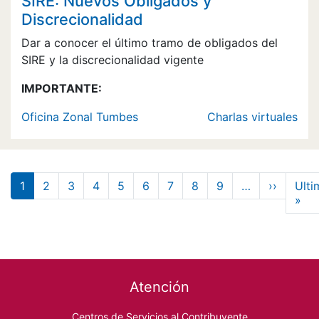
SIRE: Nuevos Obligados y
Discrecionalidad
Dar a conocer el último tramo de obligados del
SIRE y la discrecionalidad vigente
IMPORTANTE:
Oficina Zonal Tumbes
Charlas virtuales
Paginación
Siguien
1
2
3
4
5
6
7
8
9
…
››
Ulti
Últ
»
Footer menu
Atención
Centros de Servicios al Contribuyente