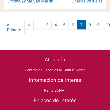
Oficina Zonal San Martín
Charlas virtuales
Paginación
Página anterior
«
‹‹
…
3
4
5
6
7
8
9
10
Primera página
Primero
Footer menu
Atención
Centros de Servicios al Contribuyente
Información de Interés
Renta SUNAT
Enlaces de Interés