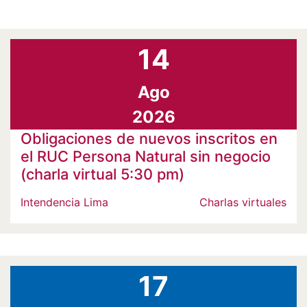
14
Ago
2026
Obligaciones de nuevos inscritos en
el RUC Persona Natural sin negocio
(charla virtual 5:30 pm)
Intendencia Lima
Charlas virtuales
17