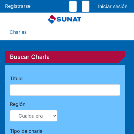
Pasar
Registrarse
al
contenido
principal
Menú Asistente
Charlas
Buscar Charla
Titulo
Región
Tipo de charla