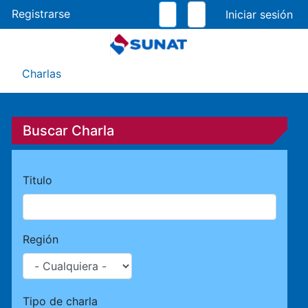
Pasar
Registrarse
al
contenido
principal
Menú Asistente
Charlas
Buscar Charla
Titulo
Región
Tipo de charla