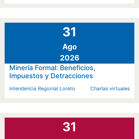
31
Ago
2026
Minería Formal: Beneficios,
Impuestos y Detracciones
Intendencia Regional Loreto
Charlas virtuales
31