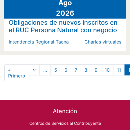
Ago
2026
Obligaciones de nuevos inscritos en
el RUC Persona Natural con negocio
Intendencia Regional Tacna
Charlas virtuales
Paginación
Página anterior
«
‹‹
…
5
6
7
8
9
10
11
Primera página
Primero
Footer menu
Atención
Centros de Servicios al Contribuyente