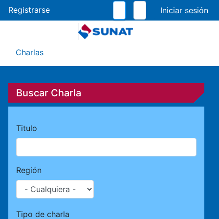
Pasar
Registrarse
al
contenido
principal
Menú Asistente
Charlas
Buscar Charla
Titulo
Región
Tipo de charla