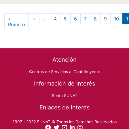
Paginación
Página anterior
«
‹‹
…
4
5
6
7
8
9
10
1
Primera página
Primero
Footer menu
Atención
Centros de Servicios al Contribuyente
Información de Interés
Renta SUNAT
Enlaces de Interés
1997 - 2022 SUNAT © Todos los Derechos Reservados