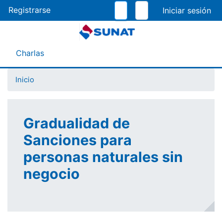
Pasar
Registrarse
al
contenido
principal
Menú Asistente
Charlas
Inicio
Gradualidad de
Sanciones para
personas naturales sin
negocio