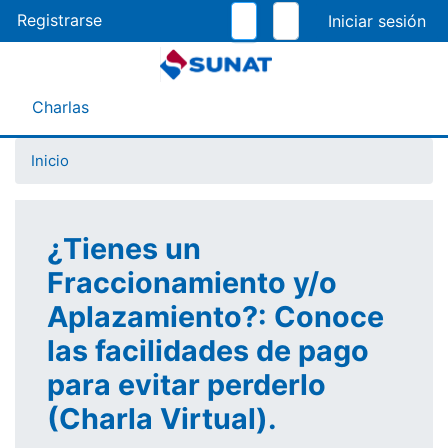
Pasar
Registrarse
al
contenido
principal
Menú Asistente
Charlas
Inicio
¿Tienes un
Fraccionamiento y/o
Aplazamiento?: Conoce
las facilidades de pago
para evitar perderlo
(Charla Virtual).