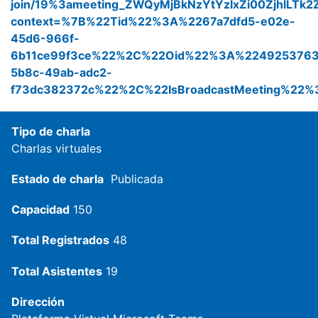
join/19%3ameeting_ZWQyMjBkNzYtYzIxZi00ZjhlLTk
context=%7B%22Tid%22%3A%2267a7dfd5-e02e-
45d6-966f-
6b11ce99f3ce%22%2C%22Oid%22%3A%2249253763
5b8c-49ab-adc2-
f73dc382372c%22%2C%22IsBroadcastMeeting%22%
Tipo de charla
Charlas virtuales
Estado de charla
Publicada
Capacidad
150
Total Registrados
48
Total Asistentes
19
Dirección