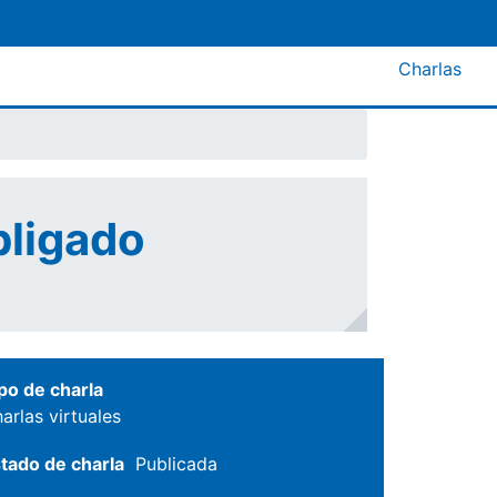
Menú A
Charlas
bligado
po de charla
arlas virtuales
tado de charla
Publicada