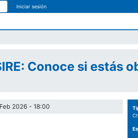
Pasar
al
contenido
principal
SIRE: Conoce si estás o
 Feb 2026 - 18:00
Ti
Ch
Es