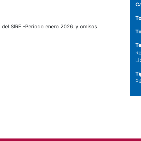
C
To
s del SIRE -Periodo enero 2026. y omisos
To
T
Re
Li
Ti
Pú