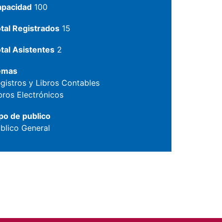
apacidad
100
tal Registrados
15
tal Asistentes
2
emas
gistros y Libros Contables
bros Electrónicos
po de publico
blico General