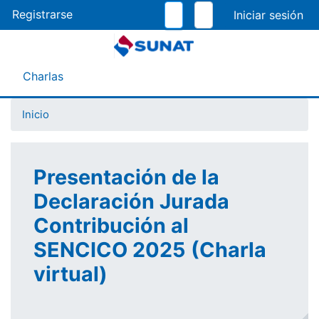
Pasar
Registrarse
al
contenido
principal
Menú Asistente
Charlas
Inicio
Presentación de la
Declaración Jurada
Contribución al
SENCICO 2025 (Charla
virtual)