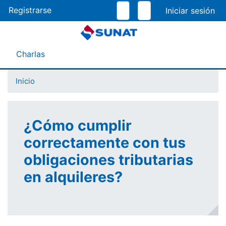
Pasar
Registrarse
al
contenido
principal
Menú Asistente
Charlas
Inicio
¿Cómo cumplir
correctamente con tus
obligaciones tributarias
en alquileres?​ ​