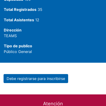
Total Registrados
35
Total Asistentes
12
Dirección
TEAMS
Tipo de publico
Público General
Debe registrarse para inscribirse
Footer menu
Atención