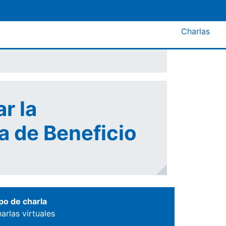
Menú A
Charlas
r la
a de Beneficio
po de charla
arlas virtuales