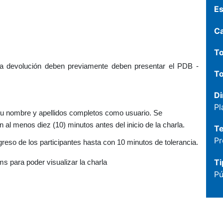
Es
C
To
 la devolución deben previamente deben presentar el PDB -
To
Di
Pl
ar su nombre y apellidos completos como usuario. Se
al menos diez (10) minutos antes del inicio de la charla.
T
Pr
ngreso de los participantes hasta con 10 minutos de tolerancia.
Ti
ms para poder visualizar la charla
Pú