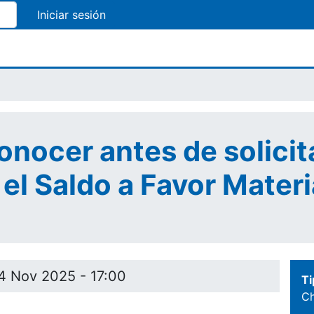
Pasar
al
contenido
principal
nocer antes de solicita
el Saldo a Favor Materi
14 Nov 2025 - 17:00
Ti
Ch