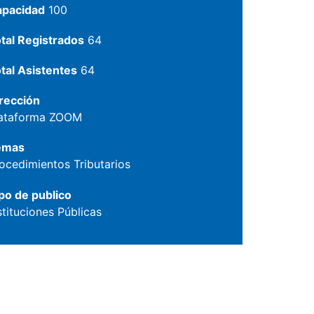
apacidad
100
tal Registrados
64
tal Asistentes
64
rección
ataforma ZOOM
emas
ocedimientos Tributarios
po de publico
stituciones Públicas