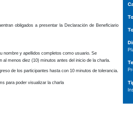
C
To
ntran obligados a presentar la Declaración de Beneficiario
To
Di
Pl
ar su nombre y apellidos completos como usuario. Se
al menos diez (10) minutos antes del inicio de la charla.
T
Pr
ngreso de los participantes hasta con 10 minutos de tolerancia.
Ti
ms para poder visualizar la charla
In