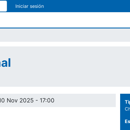
Pasar
al
contenido
principal
nal
10 Nov 2025 - 17:00
Ti
Ch
Es