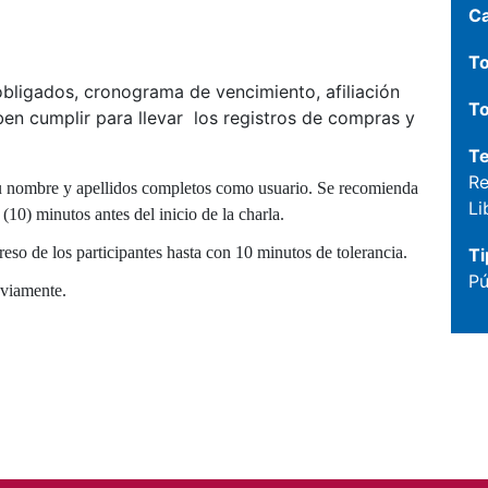
C
To
obligados, cronograma de vencimiento, afiliación
To
ben cumplir para llevar los registros de compras y
T
Re
r su nombre y apellidos completos como usuario. Se recomienda
Li
(10) minutos antes del inicio de la charla.
greso de los participantes hasta con 10 minutos de tolerancia.
Ti
Pú
eviamente.