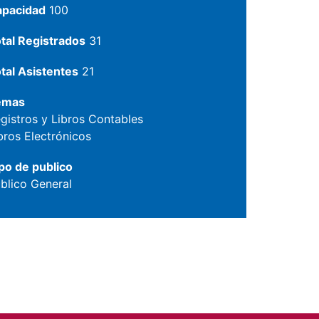
apacidad
100
tal Registrados
31
tal Asistentes
21
emas
gistros y Libros Contables
bros Electrónicos
po de publico
blico General