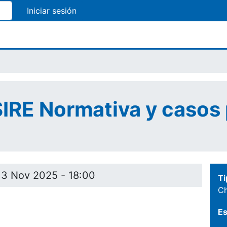
Pasar
al
contenido
principal
SIRE Normativa y casos
13 Nov 2025 - 18:00
Ti
Ch
Es