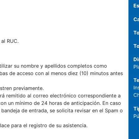
Es
C
To
 al RUC.
To
Di
 utilizar su nombre y apellidos completos como
Pl
ebas de acceso con al menos diez (10) minutos antes
T
In
istren previamente.
Ch
será remitido al correo electrónico correspondiente a
 con un mínimo de 24 horas de anticipación. En caso
Ti
 bandeja de entrada, se solicita revisar en el Spam o
Pú
lace para el registro de su asistencia.