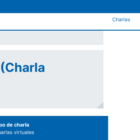
Menú A
Charlas
 (Charla
po de charla
arlas virtuales