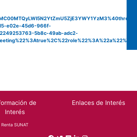
M0MC00MTQyLWI5N2YtZmU5ZjE3YWY1YzM3%40thread.
5-e02e-45d6-966f-
249253763-5b8c-49ab-adc2-
Meeting%22%3Atrue%2C%22role%22%3A%22a%22%7D&b
formación de
Enlaces de Interés
Interés
Renta SUNAT