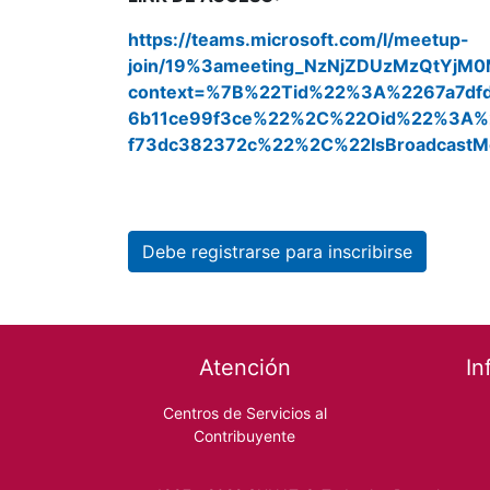
https://teams.microsoft.com/l/meetup-
join/19%3ameeting_NzNjZDUzMzQtYj
context=%7B%22Tid%22%3A%2267a7dfd
6b11ce99f3ce%22%2C%22Oid%22%3A%2
f73dc382372c%22%2C%22IsBroadcast
Debe registrarse para inscribirse
Footer menu
Atención
In
Centros de Servicios al
Contribuyente