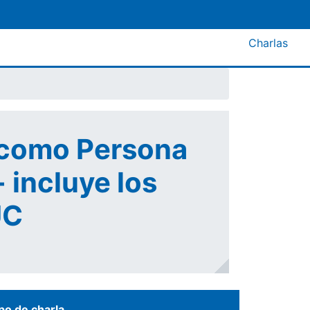
Menú A
Charlas
C como Persona
 incluye los
UC
po de charla