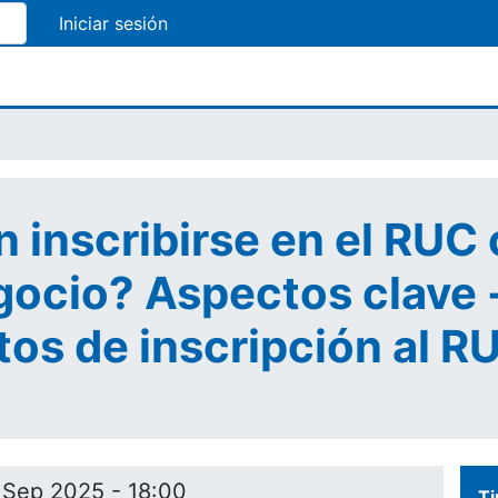
Pasar
al
contenido
principal
 inscribirse en el RU
ocio? Aspectos clave -
os de inscripción al R
 Sep 2025 - 18:00
Ti