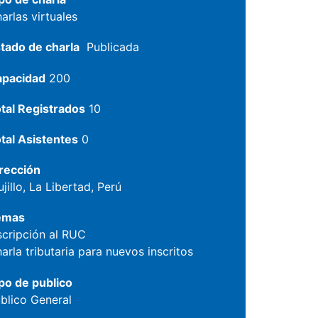
arlas virtuales
tado de charla
Publicada
apacidad
200
tal Registrados
10
tal Asistentes
0
rección
ujillo, La Libertad, Perú
emas
scripción al RUC
arla tributaria para nuevos inscritos
po de publico
blico General