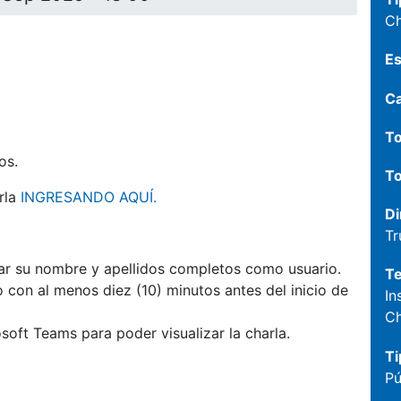
Ch
Es
C
To
os.
To
arla
INGRESANDO AQUÍ.
Di
Tr
lizar su nombre y apellidos completos como usuario.
T
con al menos diez (10) minutos antes del inicio de
In
Ch
osoft Teams para poder visualizar la charla.
Ti
Pú