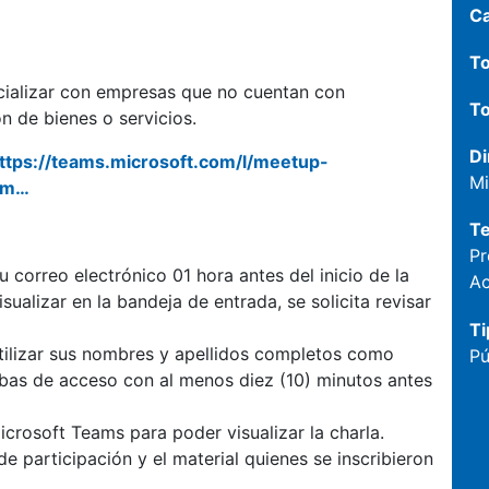
C
To
cializar con empresas que no cuentan con
To
 de bienes o servicios.
Di
ttps://teams.microsoft.com/l/meetup-
Mi
Zm…
T
Pr
u correo electrónico 01 hora antes del inicio de la
Ac
ualizar en la bandeja de entrada, se solicita revisar
Ti
 utilizar sus nombres y apellidos completos como
Pú
ebas de acceso con al menos diez (10) minutos antes
icrosoft Teams para poder visualizar la charla.
 participación y el material quienes se inscribieron