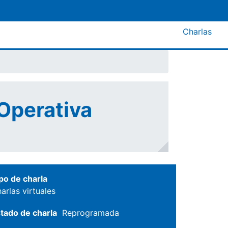
Menú A
Charlas
 Operativa
po de charla
arlas virtuales
tado de charla
Reprogramada