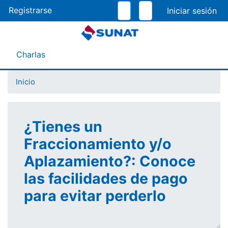
Pasar
Registrarse
al
contenido
principal
Menú Asistente
Charlas
Inicio
¿Tienes un
Fraccionamiento y/o
Aplazamiento?: Conoce
las facilidades de pago
para evitar perderlo