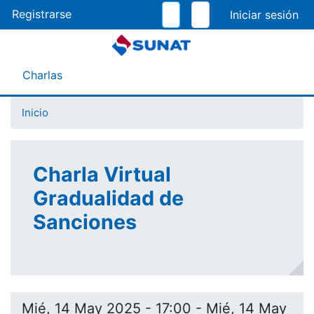
Pasar
Registrarse
al
contenido
principal
Menú Asistente
Charlas
Inicio
Charla Virtual
Gradualidad de
Sanciones
Mié, 14 May 2025 - 17:00
-
Mié, 14 May