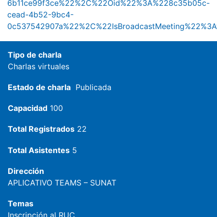
6b11ce99f3ce%22%2C%22Oid%22%3A%228c35b05c-
cead-4b52-9bc4-
0c537542907a%22%2C%22IsBroadcastMeeting%22%3
Tipo de charla
Charlas virtuales
Estado de charla
Publicada
Capacidad
100
Total Registrados
22
Total Asistentes
5
Dirección
APLICATIVO TEAMS – SUNAT
Temas
Inscripción al RUC