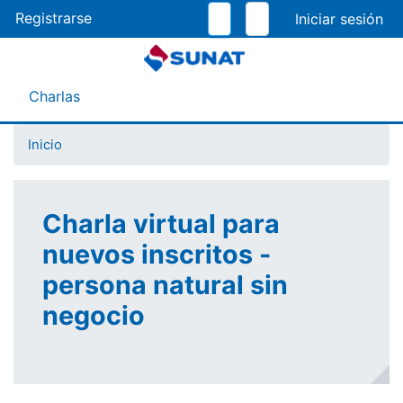
Pasar
Registrarse
al
contenido
principal
Menú Asistente
Charlas
Inicio
Charla virtual para
nuevos inscritos -
persona natural sin
negocio