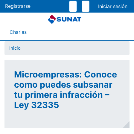
Pasar
Registrarse
al
contenido
principal
Menú Asistente
Charlas
Inicio
Microempresas: Conoce
como puedes subsanar
tu primera infracción –
Ley 32335