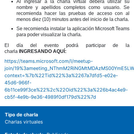
Al ingresar a la charla virtual deberá utilizar su
nombre y apellidos completos como usuario. Se
recomienda hacer las pruebas de acceso con al
menos diez (10) minutos antes del inicio de la charla.
Se recomienda instalar la aplicación Microsoft Teams
para poder visualizar la charla.
El día del evento podrá participar de la
charla
INGRESANDO AQUÍ:
https://teams.microsoft.com/l/meetup-
join/19%3ameeting_NThmM2RiNGMtMDAzMS00YmE5LW
context=%7b%22Tid%22%3a%2267a7dfd5-e02e-
45d6-966f-
6b11ce99f3ce%22%2c%22Oid%22%3a%226b4ac4e9-
cb5f-4e9b-9e36-4989f0df179d%22%7d
Tipo de charla
Charlas virtuales