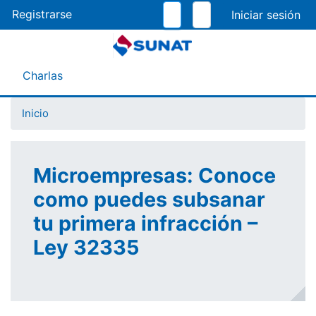
Pasar
Registrarse
al
contenido
principal
Menú Asistente
Charlas
Inicio
Microempresas: Conoce
como puedes subsanar
tu primera infracción –
Ley 32335