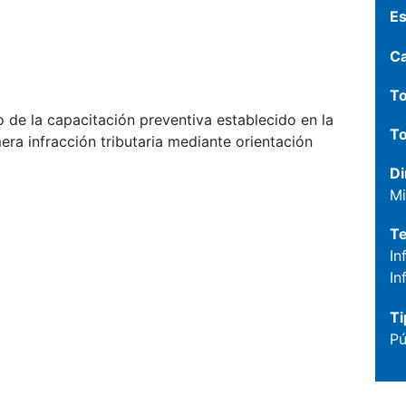
Es
C
To
 de la capacitación preventiva establecido en la
To
era infracción tributaria mediante orientación
Di
Mi
T
In
In
Ti
Pú