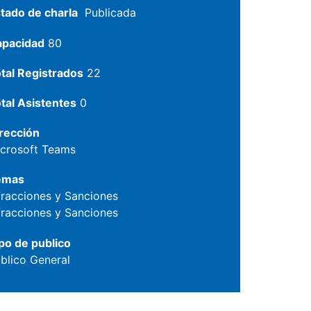
tado de charla
Publicada
apacidad
80
tal Registrados
22
tal Asistentes
0
rección
crosoft Teams
emas
fracciones y Sanciones
fracciones y Sanciones
po de publico
blico General