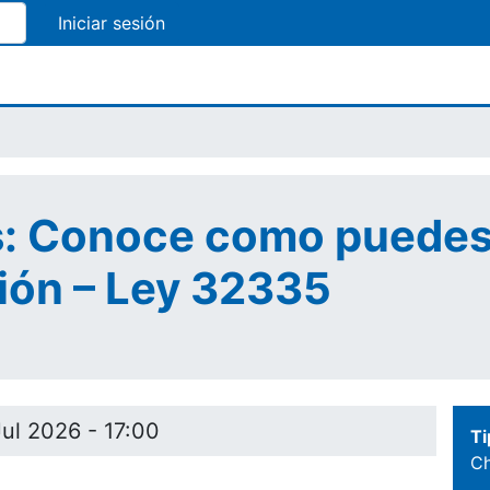
Pasar
al
contenido
principal
: Conoce como puedes
ción – Ley 32335
Jul 2026 - 17:00
Ti
Ch