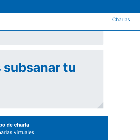
Menú A
Charlas
 subsanar tu
po de charla
arlas virtuales