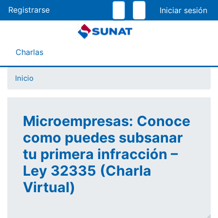
Pasar
Registrarse
al
contenido
principal
Menú Asistente
Charlas
Inicio
Microempresas: Conoce
como puedes subsanar
tu primera infracción –
Ley 32335 (Charla
Virtual)