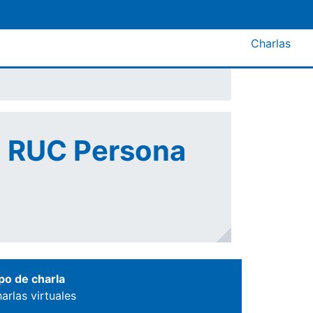
Menú A
Charlas
el RUC Persona
po de charla
arlas virtuales