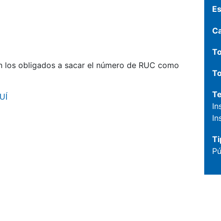
Es
C
To
n los obligados a sacar el número de RUC como
To
T
UÍ
In
In
Ti
Pú