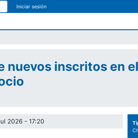
Pasar
al
contenido
principal
e nuevos inscritos en 
ocio
Jul 2026 - 17:20
Ti
Ch