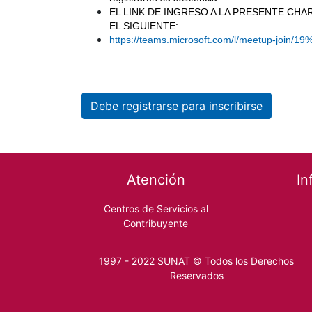
EL LINK DE INGRESO A LA PRESENTE CHA
EL SIGUIENTE:
https://teams.microsoft.com/l/meetup-joi
Debe registrarse para inscribirse
Footer menu
Atención
In
Centros de Servicios al
Contribuyente
1997 - 2022 SUNAT © Todos los Derechos
Reservados