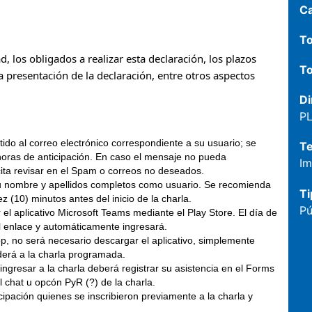
C
To
, los obligados a realizar esta declaración, los plazos
To
a presentación de la declaración, entre otros aspectos
Di
P
itido al correo electrónico correspondiente a su usuario; se
T
horas de anticipación. En caso el mensaje no pueda
Im
icita revisar en el Spam o correos no deseados.
ar su nombre y apellidos completos como usuario. Se recomienda
Ti
 (10) minutos antes del inicio de la charla.
Pú
el aplicativo Microsoft Teams mediante el Play Store. El día de
el enlace y automáticamente ingresará.
p, no será necesario descargar el aplicativo, simplemente
ederá a la charla programada.
gresar a la charla deberá registrar su asistencia en el Forms
 chat u opcón PyR (?) de la charla.
ipación quienes se inscribieron previamente a la charla y