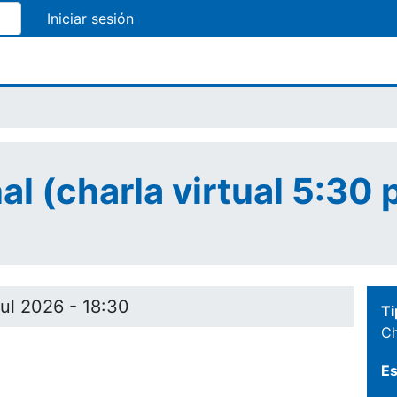
Pasar
al
contenido
principal
nal (charla virtual 5:30
Jul 2026 - 18:30
Ti
Ch
Es