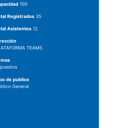
apacidad
100
tal Registrados
35
tal Asistentes
12
rección
LATAFORMA TEAMS
emas
puestos
po de publico
blico General