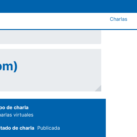
Menú A
Charlas
 pm)
po de charla
arlas virtuales
tado de charla
Publicada