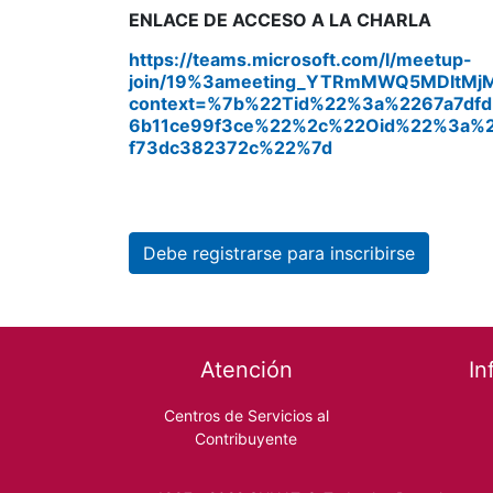
ENLACE DE ACCESO A LA CHARLA
https://teams.microsoft.com/l/meetup-
join/19%3ameeting_YTRmMWQ5MDItMj
context=%7b%22Tid%22%3a%2267a7dfd
6b11ce99f3ce%22%2c%22Oid%22%3a%2
f73dc382372c%22%7d
Debe registrarse para inscribirse
Footer menu
Atención
In
Centros de Servicios al
Contribuyente