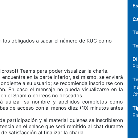
Es
C
To
n los obligados a sacar el número de RUC como
To
Di
Pl
icrosoft Teams para poder visualizar la charla.
e encuentra en la parte inferior, así mismo, se enviará
T
pondiente a su usuario; se recomienda inscribirse con
In
ón. En caso el mensaje no pueda visualizarse en la
Ch
ar en el Spam o correos no deseados.
erá utilizar su nombre y apellidos completos como
Ti
ebas de acceso con al menos diez (10) minutos antes
Em
e participación y el material quienes se inscribieron
stencia en el enlace que será remitido al chat durante
e satisfacción al finalizar la charla.