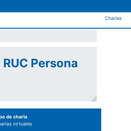
Menú A
Charlas
el RUC Persona
po de charla
arlas virtuales