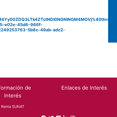
M4Yy00ZDQ3LTk4ZTctNDI0NGNlNGM4MGVj%40thread.
5-e02e-45d6-966f-
249253763-5b8c-49ab-adc2-
formación de
Enlaces de Interés
Interés
Renta SUNAT