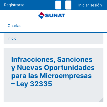
Pasar
Registrarse
al
contenido
principal
Menú Asistente
Charlas
Inicio
Infracciones, Sanciones
y Nuevas Oportunidades
para las Microempresas
– Ley 32335