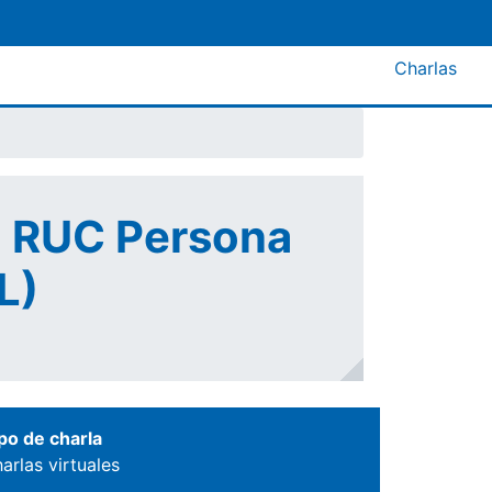
Menú A
Charlas
el RUC Persona
L)
po de charla
arlas virtuales