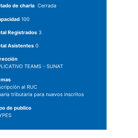
tado de charla
Cerrada
apacidad
100
tal Registrados
3
tal Asistentes
0
rección
PLICATIVO TEAMS - SUNAT
emas
scripción al RUC
arla tributaria para nuevos inscritos
po de publico
YPES