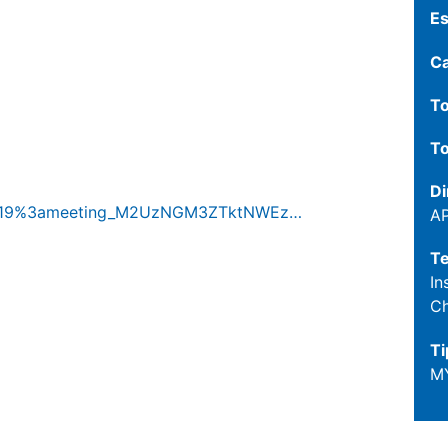
Es
C
To
To
Di
join/19%3ameeting_M2UzNGM3ZTktNWEz…
A
T
In
Ch
Ti
M