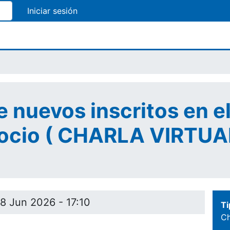
Pasar
al
contenido
principal
e nuevos inscritos en 
gocio ( CHARLA VIRTUA
18 Jun 2026 - 17:10
Ti
Ch