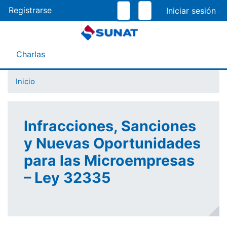
Pasar
Registrarse
al
contenido
principal
Menú Asistente
Charlas
Inicio
Infracciones, Sanciones
y Nuevas Oportunidades
para las Microempresas
– Ley 32335