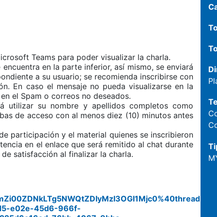
C
To
To
icrosoft Teams para poder visualizar la charla.
e encuentra en la parte inferior, así mismo, se enviará
Di
pondiente a su usuario; se recomienda inscribirse con
Pl
ón. En caso el mensaje no pueda visualizarse en la
ar en el Spam o correos no deseados.
T
erá utilizar su nombre y apellidos completos como
C
ebas de acceso con al menos diez (10) minutos antes
Co
e participación y el material quienes se inscribieron
stencia en el enlace que será remitido al chat durante
Ti
e satisfacción al finalizar la charla.
M
mZi00ZDNkLTg5NWQtZDIyMzI3OGI1Mjc0%40thread.v2/
5-e02e-45d6-966f-