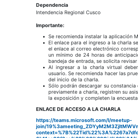
Dependencia
Intendencia Regional Cusco
Importante:
Se recomienda instalar la aplicación M
El enlace para el ingreso a la charla s
el enlace al correo electrónico corres
un mínimo de 24 horas de anticipaci
bandeja de entrada, se solicita revis
Al ingresar a la charla virtual deb
usuario. Se recomienda hacer las pru
del inicio de la charla.
Sólo podrán descargar su constancia d
previamente a charla, registren su asi
la exposición y completen la encuesta d
ENLACE DE ACCESO A LA CHARLA
https://teams.microsoft.com/l/meetup-
join/19%3ameeting_ZDYyM2M3ZjItMWV
context=%7B%22Tid%22%3A%2267a7dfd