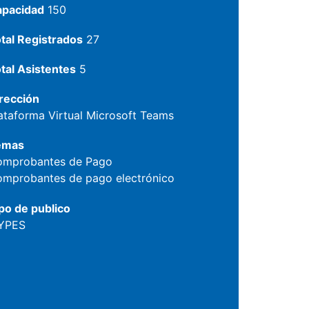
apacidad
150
tal Registrados
27
tal Asistentes
5
rección
ataforma Virtual Microsoft Teams
emas
omprobantes de Pago
mprobantes de pago electrónico
po de publico
YPES
0?