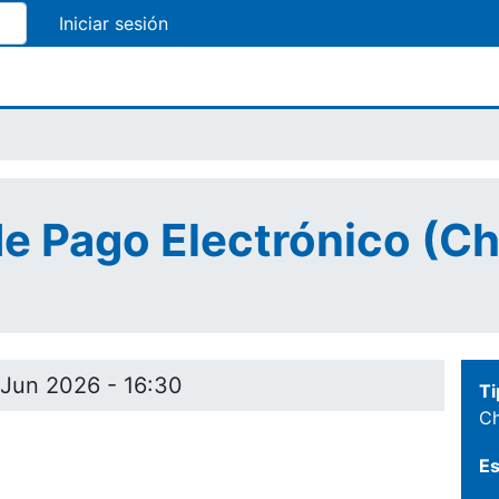
Pasar
al
contenido
principal
 Pago Electrónico (Cha
 Jun 2026 - 16:30
Ti
Ch
Es