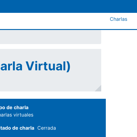
Menú A
Charlas
rla Virtual)
po de charla
arlas virtuales
tado de charla
Cerrada