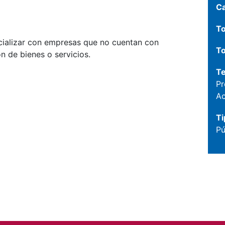
C
To
cializar con empresas que no cuentan con
To
 de bienes o servicios.
T
Pr
Ac
Ti
Pú