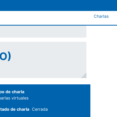
Menú A
Charlas
CO)
po de charla
arlas virtuales
tado de charla
Cerrada