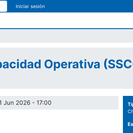
Pasar
al
contenido
principal
pacidad Operativa (SS
1 Jun 2026 - 17:00
Ti
Ch
Es