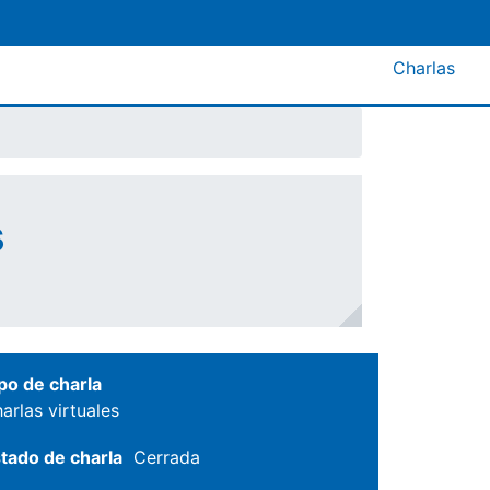
Menú A
Charlas
s
po de charla
arlas virtuales
tado de charla
Cerrada