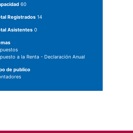
apacidad
60
tal Registrados
14
tal Asistentes
0
emas
puestos
puesto a la Renta - Declaración Anual
po de publico
ntadores