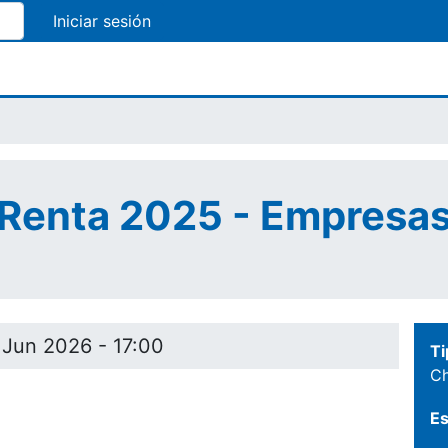
Pasar
al
contenido
principal
 Renta 2025 - Empresa
 Jun 2026 - 17:00
Ti
Ch
Es