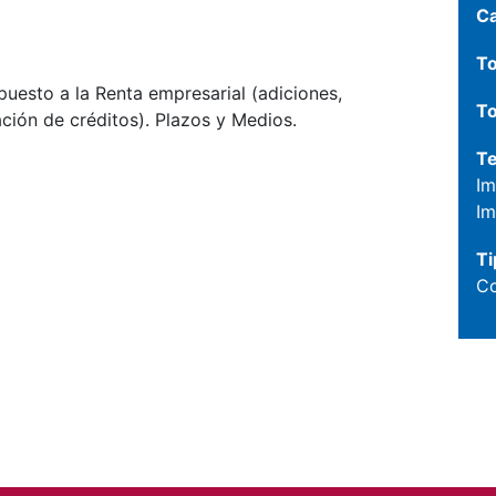
C
To
puesto a la Renta empresarial (adiciones,
To
ación de créditos). Plazos y Medios.
T
Im
Im
Ti
Co