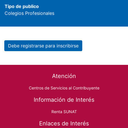
Tipo de publico
Colegios Profesionales
Debe registrarse para inscribirse
Footer menu
Atención
Centros de Servicios al Contribuyente
Información de Interés
Renta SUNAT
Enlaces de Interés