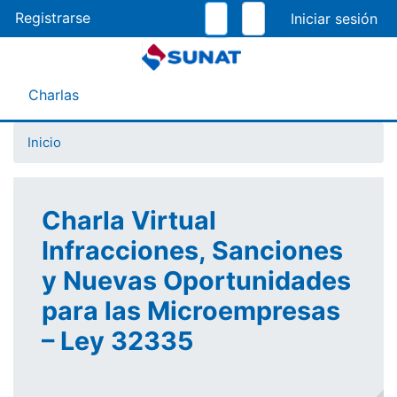
Pasar
Registrarse
al
contenido
principal
Menú Asistente
Charlas
Inicio
Charla Virtual
Infracciones, Sanciones
y Nuevas Oportunidades
para las Microempresas
– Ley 32335