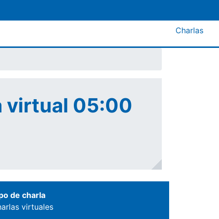
Menú A
Charlas
 virtual 05:00
po de charla
arlas virtuales