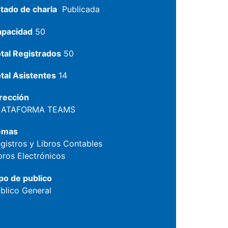
tado de charla
Publicada
apacidad
50
tal Registrados
50
tal Asistentes
14
rección
LATAFORMA TEAMS
emas
gistros y Libros Contables
bros Electrónicos
po de publico
blico General