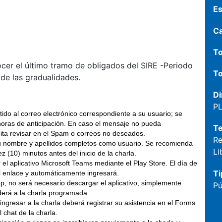
Es
C
To
ocer el último tramo de obligados del SIRE -Periodo
To
 de las gradualidades.
Di
P
itido al correo electrónico correspondiente a su usuario; se
horas de anticipación. En caso el mensaje no pueda
T
icita revisar en el Spam o correos no deseados.
Re
ar su nombre y apellidos completos como usuario. Se recomienda
Li
 (10) minutos antes del inicio de la charla.
el aplicativo Microsoft Teams mediante el Play Store. El día de
Ti
el enlace y automáticamente ingresará.
p, no será necesario descargar el aplicativo, simplemente
Pú
ederá a la charla programada.
gresar a la charla deberá registrar su asistencia en el Forms
chat de la charla.