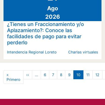
Ago
2026
¿Tienes un Fraccionamiento y/o
Aplazamiento?: Conoce las
facilidades de pago para evitar
perderlo
Intendencia Regional Loreto
Charlas virtuales
Paginación
Página anterior
«
‹‹
…
6
7
8
9
10
11
12
Primera página
Primero