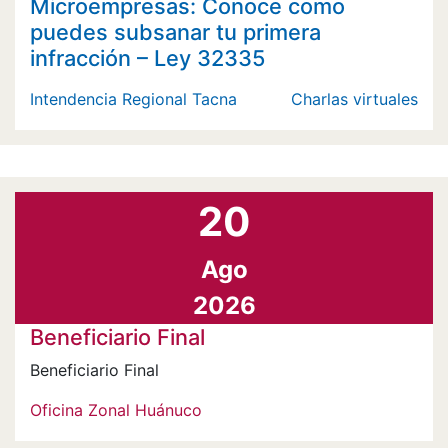
Microempresas: Conoce como
puedes subsanar tu primera
infracción – Ley 32335
Intendencia Regional Tacna
Charlas virtuales
20
Ago
2026
Beneficiario Final
Beneficiario Final
Oficina Zonal Huánuco