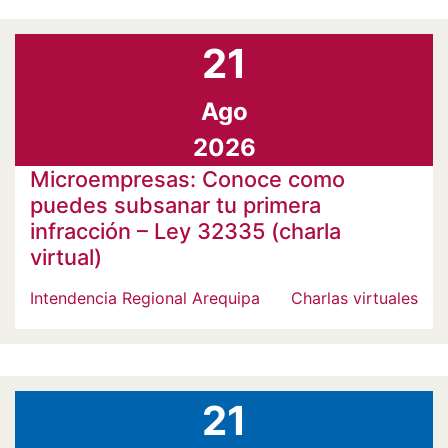
21
Ago
2026
Microempresas: Conoce como
puedes subsanar tu primera
infracción – Ley 32335 (charla
virtual)
Intendencia Regional Arequipa
Charlas virtuales
21