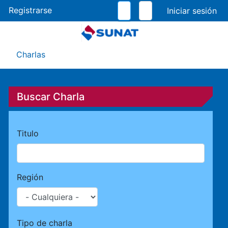
Pasar
Registrarse
al
contenido
principal
Menú Asistente
Charlas
Buscar Charla
Titulo
Región
Tipo de charla