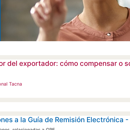
or del exportador: cómo compensar o sol
onal Tacna
nes a la Guía de Remisión Electrónica -
ones relacionadas a GRE.