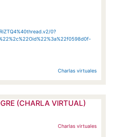
iZTQ4%40thread.v2/0?
ce%22%2c%22Oid%22%3a%22f0598d0f-
Charlas virtuales
a - GRE (CHARLA VIRTUAL)
Charlas virtuales