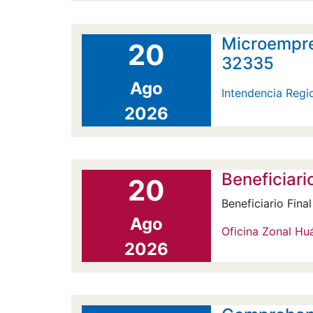
Microempre
20
32335
Ago
Intendencia Regi
2026
Beneficiario
20
Beneficiario Final
Ago
Oficina Zonal H
2026