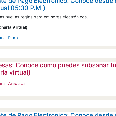
e de Pago Electrónico: Conoce desde 
tual 05:30 P.M.)
as nuevas reglas para emisores electrónicos.
harla Virtual)
nal Piura
sas: Conoce como puedes subsanar tu p
la virtual)
onal Arequipa
e de Pago Electrónico: Conoce desde 