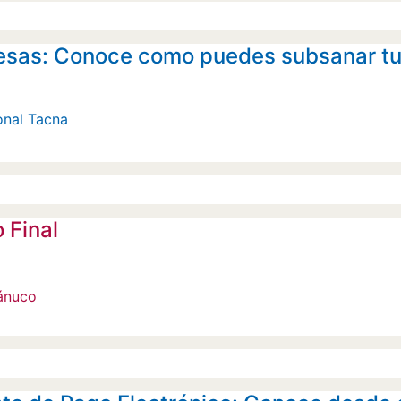
sas: Conoce como puedes subsanar tu p
onal Tacna
 Final
uánuco