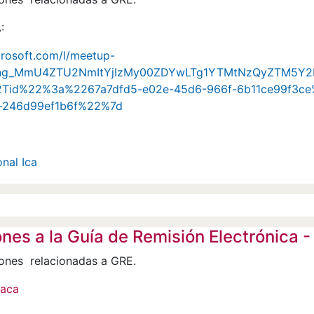
:
crosoft.com/l/meetup-
ting_MmU4ZTU2NmItYjIzMy00ZDYwLTg1YTMtNzQyZTM5Y2R
2Tid%22%3a%2267a7dfd5-e02e-45d6-966f-6b11ce99f3
-246d99ef1b6f%22%7d
nal Ica
ones a la Guía de Remisión Electrónic
ones relacionadas a GRE.
iaca