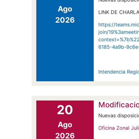
Ago
LINK DE CHARLA
2026
https://teams.mi
join/19%3amee
context=%7b%2
6185-4a9b-9c6e
Intendencia Regio
Modificaci
20
Nuevas disposici
Ago
Oficina Zonal Jul
2026