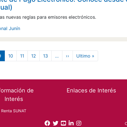
tual)
as nuevas reglas para emisores electrónicos.
onal Junín
Siguiente página
Última página
9
10
11
12
13
…
››
Ultimo »
formación de
Enlaces de Interés
Interés
Renta SUNAT
O