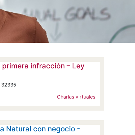
rimera infracción – Ley
y 32335
Charlas virtuales
a Natural con negocio -