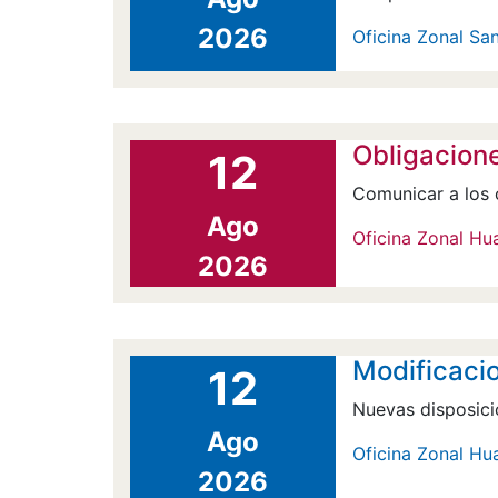
2026
Oficina Zonal Sa
Obligacione
12
Comunicar a los 
Ago
Oficina Zonal Hu
2026
Modificacio
12
Nuevas disposici
Ago
Oficina Zonal Hu
2026