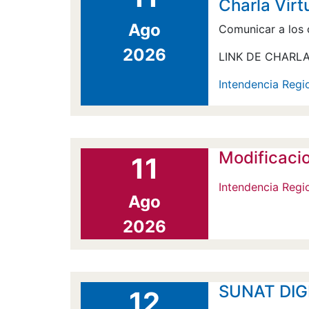
Charla Virt
Ago
Comunicar a los 
2026
LINK DE CHARLA
Intendencia Regio
Modificacio
11
Intendencia Regi
Ago
2026
SUNAT DIGIT
12