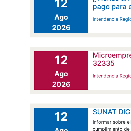
12
pago para e
Ago
Intendencia Regi
2026
Microempre
12
32335
Ago
Intendencia Regi
2026
SUNAT DIGIT
12
Informar sobre el
cumplimiento de s
Ago