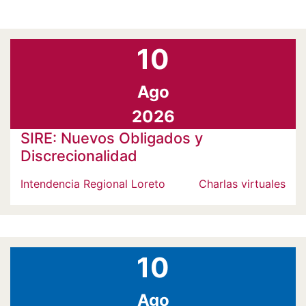
10
Ago
2026
SIRE: Nuevos Obligados y
Discrecionalidad
Intendencia Regional Loreto
Charlas virtuales
10
Ago