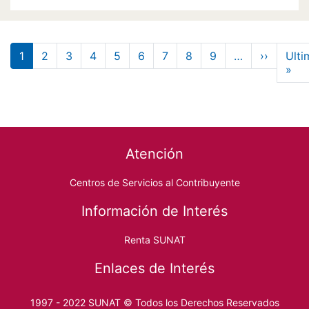
Paginación
Siguien
1
2
3
4
5
6
7
8
9
…
››
Ulti
Últ
»
Footer menu
Atención
Centros de Servicios al Contribuyente
Información de Interés
Renta SUNAT
Enlaces de Interés
1997 - 2022 SUNAT © Todos los Derechos Reservados