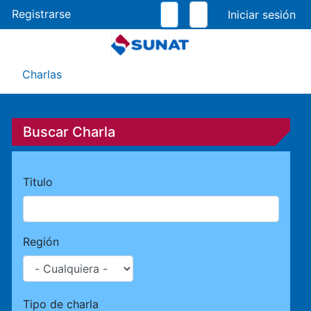
Pasar
Registrarse
al
contenido
principal
Menú Asistente
Charlas
Buscar Charla
Titulo
Región
Tipo de charla